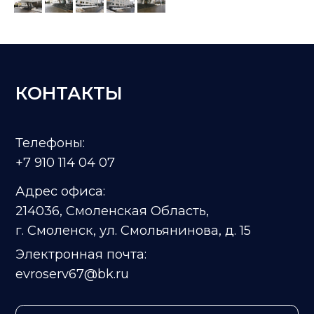
СЕРТИФИКАТЫ И ДОПУСКИ
Лицензия на проведение
работ на объекте
культурного наследия РФ
Объединение смоленских
проектировщиков
(Ассоциация СРО)
Объединение смоленских
строителей (А СРО “ОСС”)