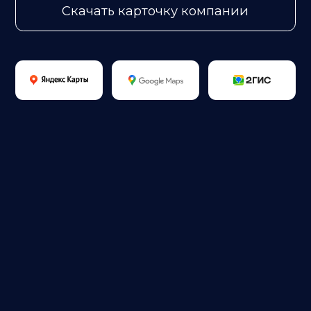
Объединение
работодателей Научно -
промышленный союз
Успешный опыт реализации
национальных проектов РФ
Главная
О нас
Проекты
Контакты
Наверх
© ООО «ЕвроСервис», Смоленск, 2009-2025
Политика конфиденциальности