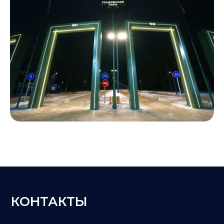
КОНТАКТЫ
Телефоны:
+7 910 114 04 07
Адрес офиса:
214036, Смоленская Область,
г. Смоленск, ул. Смольянинова, д. 15
Электронная почта:
evroserv67@bk.ru
Скачать карточку компании